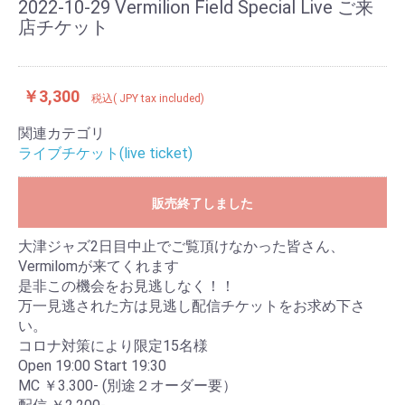
2022-10-29 Vermilion Field Special Live ご来
店チケット
￥3,300
税込( JPY tax included)
関連カテゴリ
ライブチケット(live ticket)
お買い物を続ける（continue shopping）
販売終了しました
カートへ進む(go to your cart)
大津ジャズ2日目中止でご覧頂けなかった皆さん、
Vermilomが来てくれます
是非この機会をお見逃しなく！！
万一見逃された方は見逃し配信チケットをお求め下さ
い。
コロナ対策により限定15名様
Open 19:00 Start 19:30
MC ￥3.300- (別途２オーダー要）